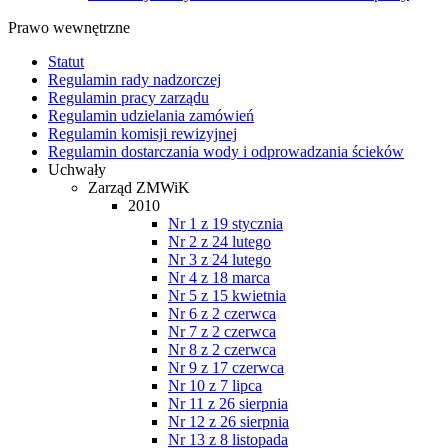
Prawo wewnętrzne
Statut
Regulamin rady nadzorczej
Regulamin pracy zarządu
Regulamin udzielania zamówień
Regulamin komisji rewizyjnej
Regulamin dostarczania wody i odprowadzania ścieków
Uchwały
Zarząd ZMWiK
2010
Nr 1 z 19 stycznia
Nr 2 z 24 lutego
Nr 3 z 24 lutego
Nr 4 z 18 marca
Nr 5 z 15 kwietnia
Nr 6 z 2 czerwca
Nr 7 z 2 czerwca
Nr 8 z 2 czerwca
Nr 9 z 17 czerwca
Nr 10 z 7 lipca
Nr 11 z 26 sierpnia
Nr 12 z 26 sierpnia
Nr 13 z 8 listopada