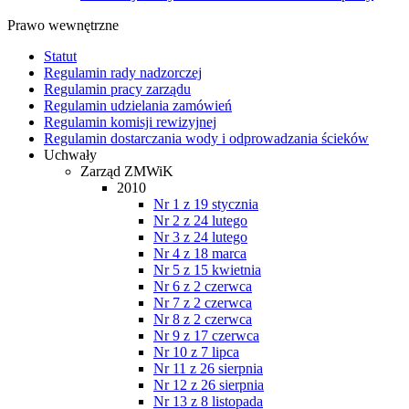
Prawo wewnętrzne
Statut
Regulamin rady nadzorczej
Regulamin pracy zarządu
Regulamin udzielania zamówień
Regulamin komisji rewizyjnej
Regulamin dostarczania wody i odprowadzania ścieków
Uchwały
Zarząd ZMWiK
2010
Nr 1 z 19 stycznia
Nr 2 z 24 lutego
Nr 3 z 24 lutego
Nr 4 z 18 marca
Nr 5 z 15 kwietnia
Nr 6 z 2 czerwca
Nr 7 z 2 czerwca
Nr 8 z 2 czerwca
Nr 9 z 17 czerwca
Nr 10 z 7 lipca
Nr 11 z 26 sierpnia
Nr 12 z 26 sierpnia
Nr 13 z 8 listopada