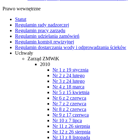
Prawo wewnętrzne
Statut
Regulamin rady nadzorczej
Regulamin pracy zarządu
Regulamin udzielania zamówień
Regulamin komisji rewizyjnej
Regulamin dostarczania wody i odprowadzania ścieków
Uchwały
Zarząd ZMWiK
2010
Nr 1 z 19 stycznia
Nr 2 z 24 lutego
Nr 3 z 24 lutego
Nr 4 z 18 marca
Nr 5 z 15 kwietnia
Nr 6 z 2 czerwca
Nr 7 z 2 czerwca
Nr 8 z 2 czerwca
Nr 9 z 17 czerwca
Nr 10 z 7 lipca
Nr 11 z 26 sierpnia
Nr 12 z 26 sierpnia
Nr 13 z 8 listopada