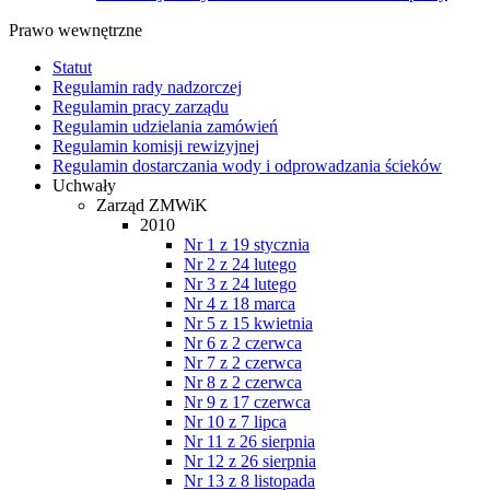
Prawo wewnętrzne
Statut
Regulamin rady nadzorczej
Regulamin pracy zarządu
Regulamin udzielania zamówień
Regulamin komisji rewizyjnej
Regulamin dostarczania wody i odprowadzania ścieków
Uchwały
Zarząd ZMWiK
2010
Nr 1 z 19 stycznia
Nr 2 z 24 lutego
Nr 3 z 24 lutego
Nr 4 z 18 marca
Nr 5 z 15 kwietnia
Nr 6 z 2 czerwca
Nr 7 z 2 czerwca
Nr 8 z 2 czerwca
Nr 9 z 17 czerwca
Nr 10 z 7 lipca
Nr 11 z 26 sierpnia
Nr 12 z 26 sierpnia
Nr 13 z 8 listopada