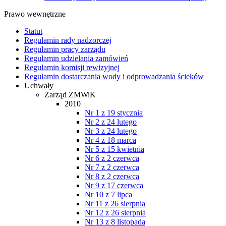
Prawo wewnętrzne
Statut
Regulamin rady nadzorczej
Regulamin pracy zarządu
Regulamin udzielania zamówień
Regulamin komisji rewizyjnej
Regulamin dostarczania wody i odprowadzania ścieków
Uchwały
Zarząd ZMWiK
2010
Nr 1 z 19 stycznia
Nr 2 z 24 lutego
Nr 3 z 24 lutego
Nr 4 z 18 marca
Nr 5 z 15 kwietnia
Nr 6 z 2 czerwca
Nr 7 z 2 czerwca
Nr 8 z 2 czerwca
Nr 9 z 17 czerwca
Nr 10 z 7 lipca
Nr 11 z 26 sierpnia
Nr 12 z 26 sierpnia
Nr 13 z 8 listopada