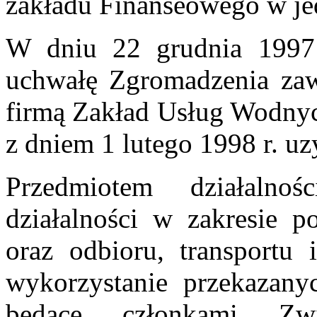
zakładu Finanseowego w j
W dniu 22 grudnia 1997
uchwałę Zgromadzenia zaw
firmą Zakład Usług Wodnych
z dniem 1 lutego 1998 r. u
Przedmiotem działalno
działalności w zakresie p
oraz odbioru, transportu 
wykorzystanie przekazany
będące członkami Zwi